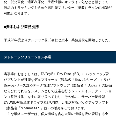
化、低公害化、適正在庫化、生産情報のオンライン化などと相まって、
製品のトラッキングも含めた高性能プリンター（塗装）ラインの構築が
可能となります。
資本および業務提携
平成23年度よりナルテック株式会社と資本・業務提携を開始しました。
ストレージソリューション事業
当事業におきましては、DVDやBlu-Ray Disc（BD）にバックアップ及
びプリントが可能なデュプリケータ（製品名「Bravoシリーズ」）及び
Bravoシリーズ対応データ管理ソフトウェア（製品名「iDupli」）の販売
ならびにそれらをシステムとして提案を行うシステムインテグレーショ
ン（役務提供）を主に取り扱っており、その他に、サーバー接続型
DVD/BD対応単体ドライブ及びUNIX、LINUX対応バックアップソフト
（製品名「MnemosXFS」他）の販売をしております。
主な最終ユーザーは、個人情報を含む大量の情報を扱い管理する企