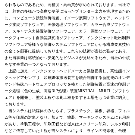
られるものであるため、高精度・高画質が求められております。当社で
は、顧客の多様かつ高度な要望に沿ったプリンター出力を実現するため
に、コンピュータ接続制御装置、イメージ展開ソフトウェア、ネットワ
ーク接続ソフトウェア、画像処理ソフトウェア、カラー合成ソフトウェ
ア、スキャナ入力装置制御ソフトウェア、カラー調整ソフトウェア、デ
ータフォーマット自動認識変換ソフトウェア、インクジェット吐出制御
ソフトウェア等様々な制御システムソフトウェアにかかる構成要素技術
の全てを顧客に提供しております。これらの技術が当社の強みであり、
また当事業は継続的かつ安定的なビジネスが見込めるため、当社の中核
をなす事業の一つとなっております。
上記に加え、インクジェットヘッドメーカと業務提携し、高性能イン
クヘッドアセンブリ、印刷媒体搬送装置を統合制御する新開発のオンデ
マンド特殊ハードウェアプロセッサを核とした制御装置と高速の印刷デ
ータ処理（色の生成、高速RIP処理）装置MISTRAL MULTI（ソフトウ
ェア）を開発し、塗装工程や印刷工程を要する工場をもつ企業に納入し
ております。
当システムは紙媒体のみならず、プラスチック、基板、容器、フィル
ム等が印刷の対象となり、加えて、塗装、マーキングシステムにも用途
があり、塗装工程や、印刷工程など従来はスクリーン印刷、シルク印刷
などに依存していた工程が当システムにより、ラインの簡素化、合理