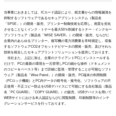
当事業におきましては、ICカード認証により、紙文書からの情報漏洩を
抑制するソフトウェアであるセキュアプリントシステム（製品名
「SPSE」）の開発・販売、プリンター制御技術を応用し、画質を劣化
させることなくインク・トナーを最大50％削減するトナー・インクセー
ブソフトウェア（製品名「WISE SAVER」）の開発・販売、ならびに
企業内のあらゆるプリンター、複写機の電力消費量を常時測定し、収集
するソフトウェアCO2オフセットナビゲータの開発・販売、及びそれら
技術を統合したセキュアプリントソリューションを提供しております。
当社また、上記に加え、企業のクライアントPCにインストールする
だけで、PCの最新の環境を一元管理しPCの細かな操作（ドキュメント
のコピー＆ペースト等）まで詳細に監視・管理することが可能なソフト
ウェア（製品名「Wise Patrol」）の開発・販売、PC端末の利用制限
（PCロック機能）とPC内データの暗号化・複号化、ソフトウェアの不
正使用・不正コピー防止をUSBデバイスにて可能にする自社製品（製品
名「PC GUARD」「COPY GUARD」）の販売、USBデバイスを用いて
WEBサイトにおける本人認証ならびに閲覧制限、印刷制限等のインテ
グレーションサービスを行っております。