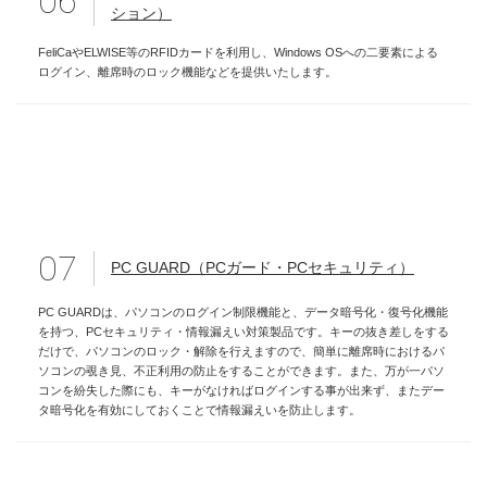
06
ション）
FeliCaやELWISE等のRFIDカードを利用し、Windows OSへの二要素による
ログイン、離席時のロック機能などを提供いたします。
07
PC GUARD（PCガード・PCセキュリティ）
PC GUARDは、パソコンのログイン制限機能と、データ暗号化・復号化機能
を持つ、PCセキュリティ・情報漏えい対策製品です。キーの抜き差しをする
だけで、パソコンのロック・解除を行えますので、簡単に離席時におけるパ
ソコンの覗き見、不正利用の防止をすることができます。また、万が一パソ
コンを紛失した際にも、キーがなければログインする事が出来ず、またデー
タ暗号化を有効にしておくことで情報漏えいを防止します。