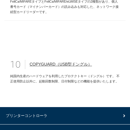
FeliCa/MIFAREタイプとFeliCa/MIFARE/eLWISEタイプの2種類があり、個人
番号カード（マイナンバーカード）の読み込みも対応した、ネットワーク接
続型カードリーダーです。
10
COPYGUARD（USB型ドングル）
純国内生産のハードウェアを利用したプロテクトキー（ドングル）です。 不
正使用防止以外に、起動回数制限、日付制限などの機能を提供いたします。
プリンターコントローラ